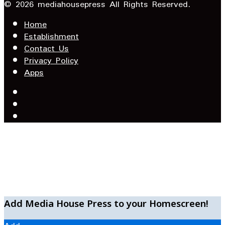
Email
© 2026 mediahousepress All Rights Reserved.
address
Home
Establishment
Contact Us
Privacy Policy
Apps
Facebook
X
YouTube
Facebook
WhatsApp
Telegram
Add Media House Press to your Homescreen!