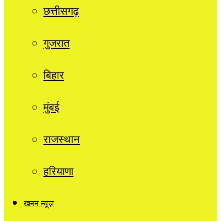
छत्तीसगढ़
गुजरात
बिहार
मुंबई
राजस्थान
हरियाणा
खनन न्यूज़