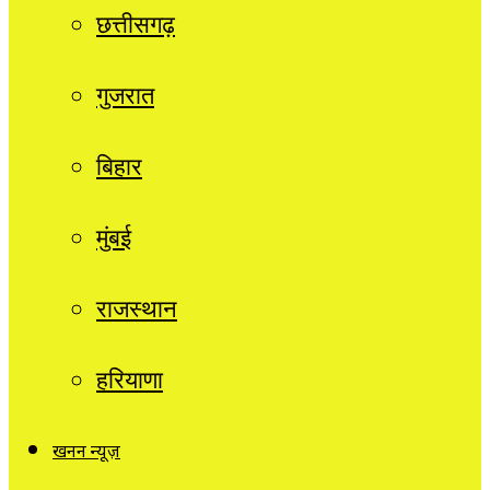
छत्तीसगढ़
गुजरात
बिहार
मुंबई
राजस्थान
हरियाणा
खनन न्यूज़