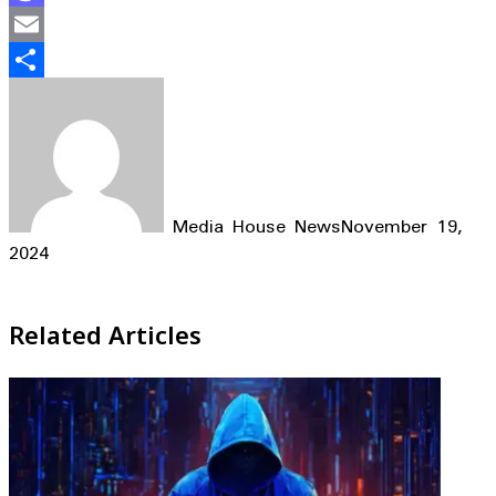
Mastodon
Email
Share
Media House News
November 19,
2024
Facebook
X
LinkedIn
WhatsApp
Telegram
Related Articles