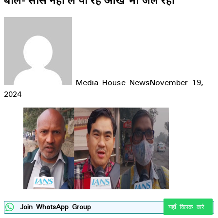
Media House News
November 19,
2024
Facebook
X
LinkedIn
WhatsApp
Telegram
Join WhatsApp Group
यहाँ क्लिक करे