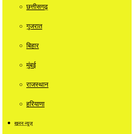
छत्तीसगढ़
गुजरात
बिहार
मुंबई
राजस्थान
हरियाणा
खनन न्यूज़