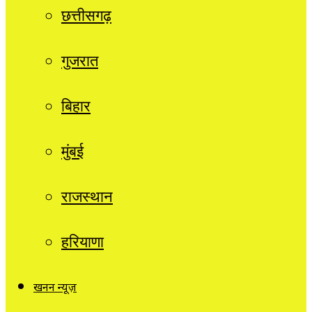
छत्तीसगढ़
गुजरात
बिहार
मुंबई
राजस्थान
हरियाणा
खनन न्यूज़