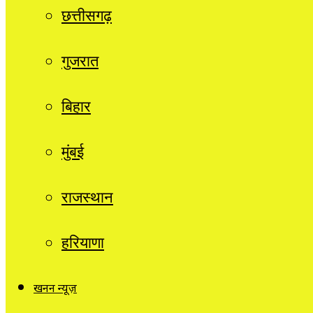
छत्तीसगढ़
गुजरात
बिहार
मुंबई
राजस्थान
हरियाणा
खनन न्यूज़