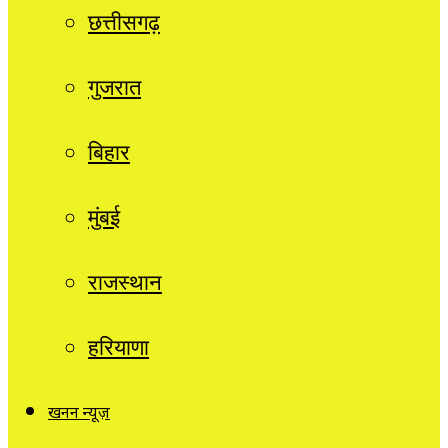
छत्तीसगढ़
गुजरात
बिहार
मुंबई
राजस्थान
हरियाणा
खनन न्यूज़