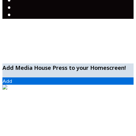
Facebook
X
YouTube
Facebook
WhatsApp
Telegram
Add Media House Press to your Homescreen!
Add