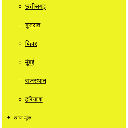
छत्तीसगढ़
गुजरात
बिहार
मुंबई
राजस्थान
हरियाणा
खनन न्यूज़