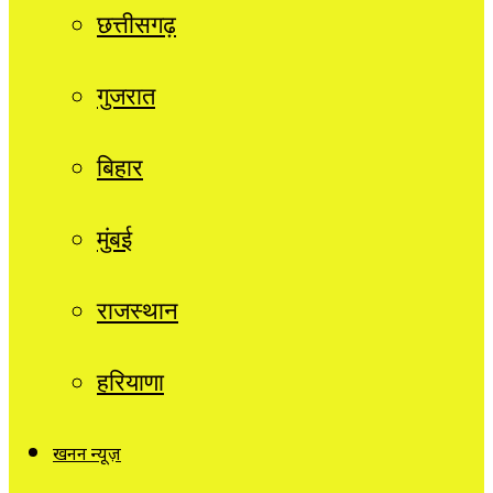
छत्तीसगढ़
गुजरात
बिहार
मुंबई
राजस्थान
हरियाणा
खनन न्यूज़