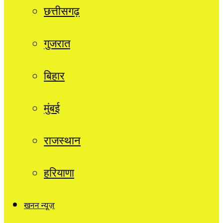
छत्तीसगढ़
गुजरात
बिहार
मुंबई
राजस्थान
हरियाणा
खनन न्यूज़