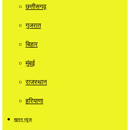
छत्तीसगढ़
गुजरात
बिहार
मुंबई
राजस्थान
हरियाणा
खनन न्यूज़