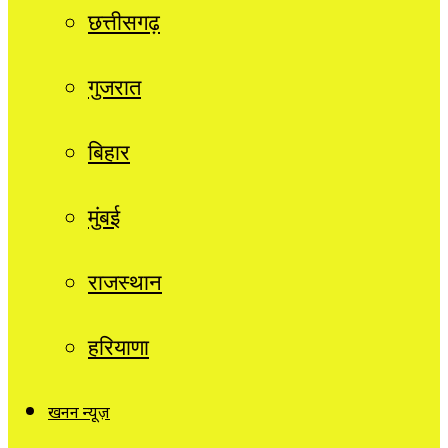
छत्तीसगढ़
गुजरात
बिहार
मुंबई
राजस्थान
हरियाणा
खनन न्यूज़