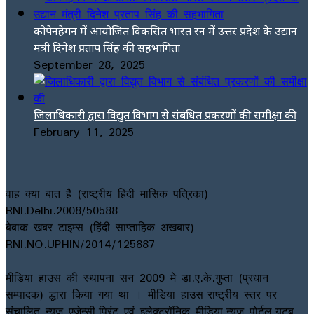
कोपेनहेगन में आयोजित विकसित भारत रन में उत्तर प्रदेश के उद्यान
मंत्री दिनेश प्रताप सिंह की सहभागिता
September 28, 2025
जिलाधिकारी द्वारा विद्युत विभाग से संबंधित प्रकरणों की समीक्षा की
February 11, 2025
वाह क्या बात है (राष्ट्रीय हिंदी मासिक पत्रिका)
RNI.Delhi.2008/50588
बेबाक खबर टाइम्स (हिंदी साप्ताहिक अखबार)
RNI.NO.UPHIN/2014/125887
मीडिया हाउस की स्थापना सन 2009 मे डा.ए.के.गुप्ता (प्रधान
सम्पादक) द्धारा किया गया था । मीडिया हाउस-राष्ट्रीय स्तर पर
संचालित न्यूज एजेन्सी,प्रिंट एवं इलेक्ट्रॉनिक मीडिया,न्यूज पोर्टल,यूटब