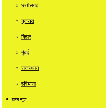
छत्तीसगढ़
गुजरात
बिहार
मुंबई
राजस्थान
हरियाणा
खनन न्यूज़