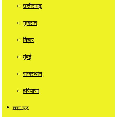
छत्तीसगढ़
गुजरात
बिहार
मुंबई
राजस्थान
हरियाणा
खनन न्यूज़