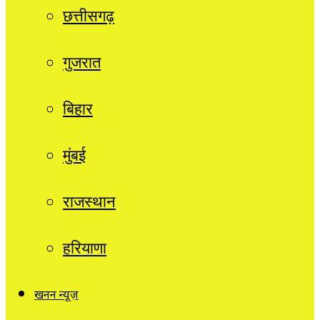
छत्तीसगढ़
गुजरात
बिहार
मुंबई
राजस्थान
हरियाणा
खनन न्यूज़