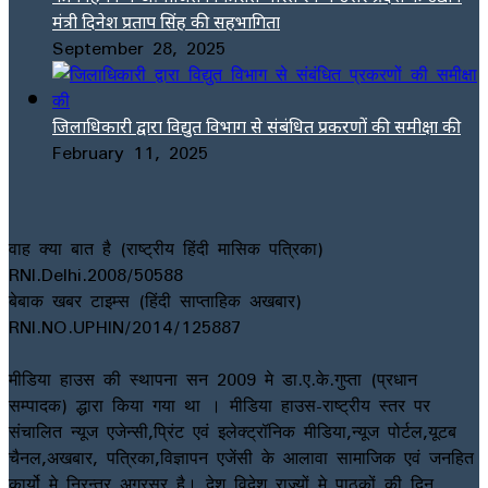
मंत्री दिनेश प्रताप सिंह की सहभागिता
September 28, 2025
जिलाधिकारी द्वारा विद्युत विभाग से संबंधित प्रकरणों की समीक्षा की
February 11, 2025
वाह क्या बात है (राष्ट्रीय हिंदी मासिक पत्रिका)
RNI.Delhi.2008/50588
बेबाक खबर टाइम्स (हिंदी साप्ताहिक अखबार)
RNI.NO.UPHIN/2014/125887
मीडिया हाउस की स्थापना सन 2009 मे डा.ए.के.गुप्ता (प्रधान
सम्पादक) द्धारा किया गया था । मीडिया हाउस-राष्ट्रीय स्तर पर
संचालित न्यूज एजेन्सी,प्रिंट एवं इलेक्ट्रॉनिक मीडिया,न्यूज पोर्टल,यूटब
चैनल,अखबार, पत्रिका,विज्ञापन एजेंसी के आलावा सामाजिक एवं जनहित
कार्यो मे निरन्तर अग्रसर है। देश विदेश राज्यों मे पाठकों की दिन