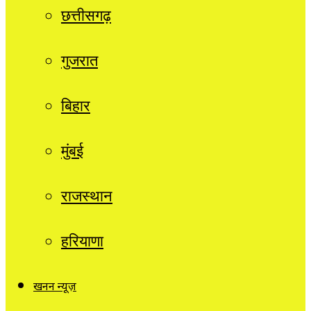
छत्तीसगढ़
गुजरात
बिहार
मुंबई
राजस्थान
हरियाणा
खनन न्यूज़