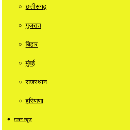
छत्तीसगढ़
गुजरात
बिहार
मुंबई
राजस्थान
हरियाणा
खनन न्यूज़