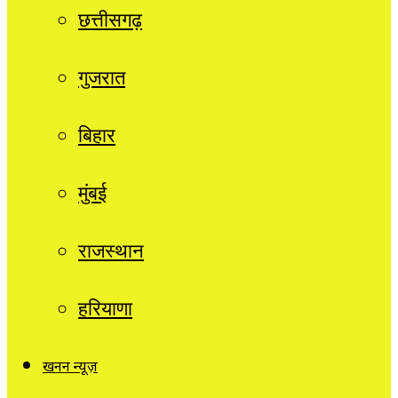
छत्तीसगढ़
गुजरात
बिहार
मुंबई
राजस्थान
हरियाणा
खनन न्यूज़