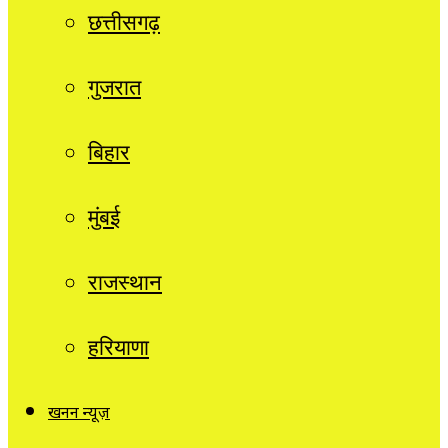
छत्तीसगढ़
गुजरात
बिहार
मुंबई
राजस्थान
हरियाणा
खनन न्यूज़