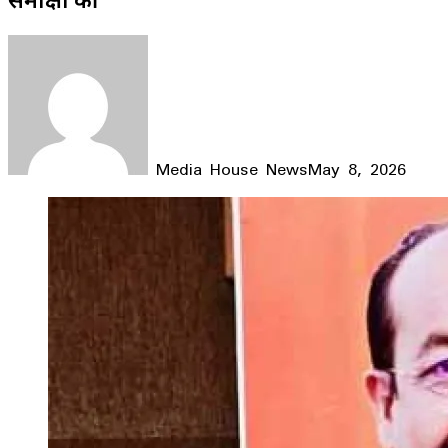
Media House News
May 8, 2026
Facebook
X
LinkedIn
WhatsApp
Telegram