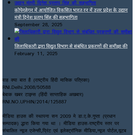
कोपेनहेगन में आयोजित विकसित भारत रन में उत्तर प्रदेश के उद्यान
मंत्री दिनेश प्रताप सिंह की सहभागिता
September 28, 2025
जिलाधिकारी द्वारा विद्युत विभाग से संबंधित प्रकरणों की समीक्षा की
February 11, 2025
वाह क्या बात है (राष्ट्रीय हिंदी मासिक पत्रिका)
RNI.Delhi.2008/50588
बेबाक खबर टाइम्स (हिंदी साप्ताहिक अखबार)
RNI.NO.UPHIN/2014/125887
मीडिया हाउस की स्थापना सन 2009 मे डा.ए.के.गुप्ता (प्रधान
सम्पादक) द्धारा किया गया था । मीडिया हाउस-राष्ट्रीय स्तर पर
संचालित न्यूज एजेन्सी,प्रिंट एवं इलेक्ट्रॉनिक मीडिया,न्यूज पोर्टल,यूटब