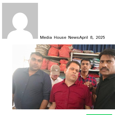
Media House News
April 8, 2025
Facebook
X
LinkedIn
WhatsApp
Telegram