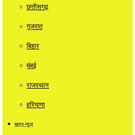
छत्तीसगढ़
गुजरात
बिहार
मुंबई
राजस्थान
हरियाणा
खनन न्यूज़