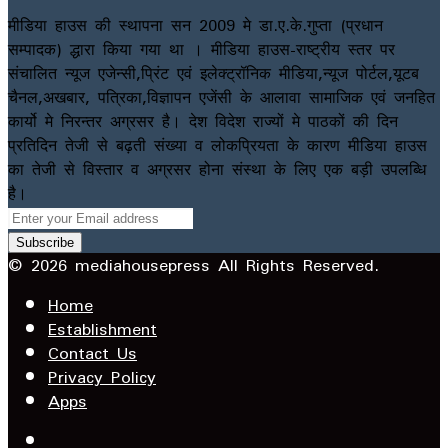
मीडिया हाउस की स्थापना सन 2009 मे डा.ए.के.गुप्ता (प्रधान
सम्पादक) द्धारा किया गया था । मीडिया हाउस-राष्ट्रीय स्तर पर
संचालित न्यूज एजेन्सी,प्रिंट एवं इलेक्ट्रॉनिक मीडिया,न्यूज पोर्टल,यूटब
चैनल,अखबार, पत्रिका,विज्ञापन एजेंसी के आलावा सामाजिक एवं जनहित
कार्यो मे निरन्तर अग्रसर है। देश विदेश राज्यों मे पाठकों की दिन
प्रतिदिन तेजी से बढ़ती संख्या व लोकप्रियता के कारण मीडिया हाउस
का तेजी से विस्तार व अग्रसर होना संस्था के लिए एक बड़ी उपलब्धि
है।
Enter
your
Email
© 2026 mediahousepress All Rights Reserved.
address
Home
Establishment
Contact Us
Privacy Policy
Apps
Facebook