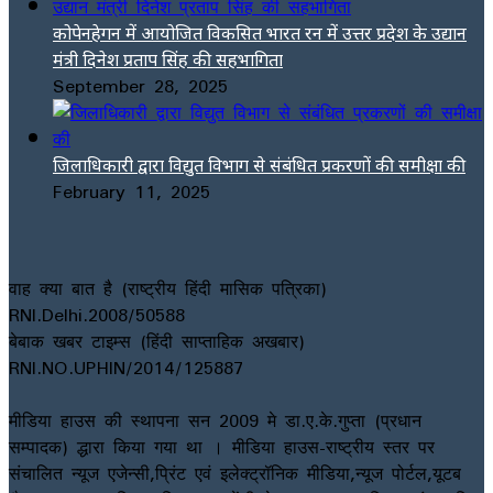
कोपेनहेगन में आयोजित विकसित भारत रन में उत्तर प्रदेश के उद्यान
मंत्री दिनेश प्रताप सिंह की सहभागिता
September 28, 2025
जिलाधिकारी द्वारा विद्युत विभाग से संबंधित प्रकरणों की समीक्षा की
February 11, 2025
वाह क्या बात है (राष्ट्रीय हिंदी मासिक पत्रिका)
RNI.Delhi.2008/50588
बेबाक खबर टाइम्स (हिंदी साप्ताहिक अखबार)
RNI.NO.UPHIN/2014/125887
मीडिया हाउस की स्थापना सन 2009 मे डा.ए.के.गुप्ता (प्रधान
सम्पादक) द्धारा किया गया था । मीडिया हाउस-राष्ट्रीय स्तर पर
संचालित न्यूज एजेन्सी,प्रिंट एवं इलेक्ट्रॉनिक मीडिया,न्यूज पोर्टल,यूटब