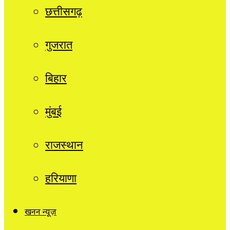
छत्तीसगढ़
गुजरात
बिहार
मुंबई
राजस्थान
हरियाणा
खनन न्यूज़