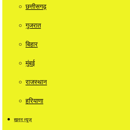
छत्तीसगढ़
गुजरात
बिहार
मुंबई
राजस्थान
हरियाणा
खनन न्यूज़