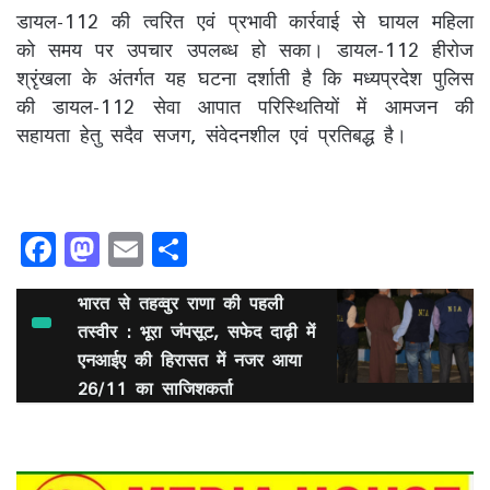
डायल-112 की त्वरित एवं प्रभावी कार्रवाई से घायल महिला
को समय पर उपचार उपलब्ध हो सका। डायल-112 हीरोज
श्रृंखला के अंतर्गत यह घटना दर्शाती है कि मध्यप्रदेश पुलिस
की डायल-112 सेवा आपात परिस्थितियों में आमजन की
सहायता हेतु सदैव सजग, संवेदनशील एवं प्रतिबद्ध है।
F
M
E
S
a
a
m
h
c
st
ai
ar
भारत से तहव्वुर राणा की पहली
तस्वीर : भूरा जंपसूट, सफेद दाढ़ी में
e
o
l
e
एनआईए की हिरासत में नजर आया
b
d
26/11 का साजिशकर्ता
o
o
o
n