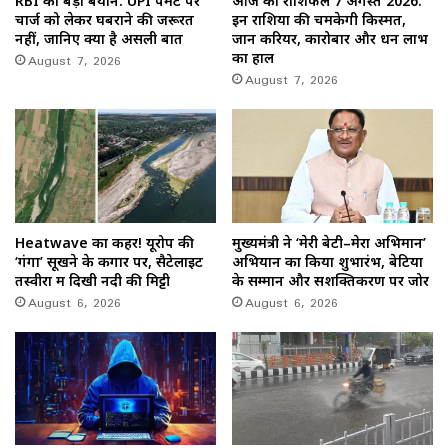
RBI का बड़ा बयान: UPI पेमेंट पर
आज का राशिफल 7 अगस्त 2026:
चार्ज को लेकर घबराने की जरूरत
इन राशियों की चमकेगी किस्मत,
नहीं, जानिए क्या है असली बात
जानें करियर, कारोबार और धन लाभ
August 7, 2026
का हाल
August 7, 2026
Heatwave का कहर! यूरोप की
मुख्यमंत्री ने ‘मेरी बेटी–मेरा अभिमान’
‘गंगा’ सूखने के कगार पर, सैटेलाइट
अभियान का किया शुभारंभ, बेटियों
तस्वीरों में दिखी नदी की मिट्टी
के सम्मान और सशक्तिकरण पर जोर
August 6, 2026
August 6, 2026