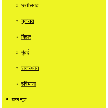
छत्तीसगढ़
गुजरात
बिहार
मुंबई
राजस्थान
हरियाणा
खनन न्यूज़