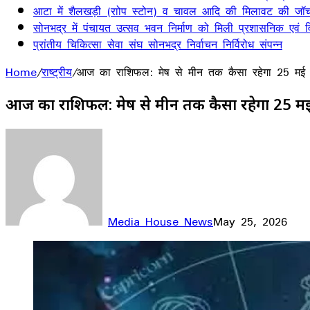
आटा में शैलखड़ी (राोप स्टोन) व चावल आदि की मिलावट की जॉच
सोनभद्र में पंचायत उत्सव भवन निर्माण को मिली प्रशासनिक एवं वित
प्रांतीय चिकित्सा सेवा संघ सोनभद्र निर्वाचन निर्विरोध संपन्न
Home
/
राष्ट्रीय
/
आज का राशिफल: मेष से मीन तक कैसा रहेगा 25 मई का द
आज का राशिफल: मेष से मीन तक कैसा रहेगा 25 मई का
Media House News
May 25, 2026
Facebook
X
LinkedIn
WhatsApp
Telegram