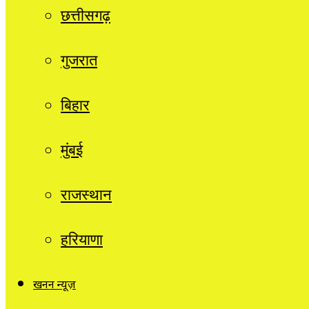
छत्तीसगढ़
गुजरात
बिहार
मुंबई
राजस्थान
हरियाणा
खनन न्यूज़