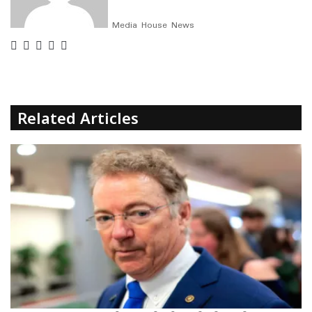
o
n
Media House News
k
Facebook
X
LinkedIn
WhatsApp
Telegram
Related Articles