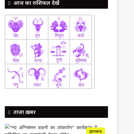
आज का राशिफल देखें
ताज़ा ख़बर
झारखण्ड