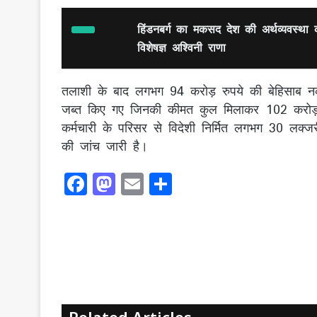
हिंडनबर्ग का मकसद देश की अर्थव्यवस्था 
विशेषज्ञ अश्विनी राणा
तलाशी के बाद लगभग 94 करोड़ रुपये की बेहिसाब न
जब्त किए गए जिनकी कीमत कुल मिलाकर 102 करोड़ 
कर्मचारी के परिसर से विदेशी निर्मित लगभग 30 लक्जरी
की जांच जारी है।
F
M
E
S
a
a
m
h
c
st
ai
ar
e
o
l
e
b
d
o
o