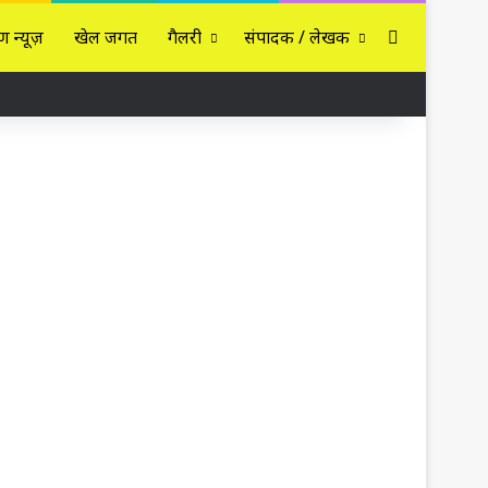
Sidebar
ण न्यूज़
खेल जगत
गैलरी
संपादक / लेखक