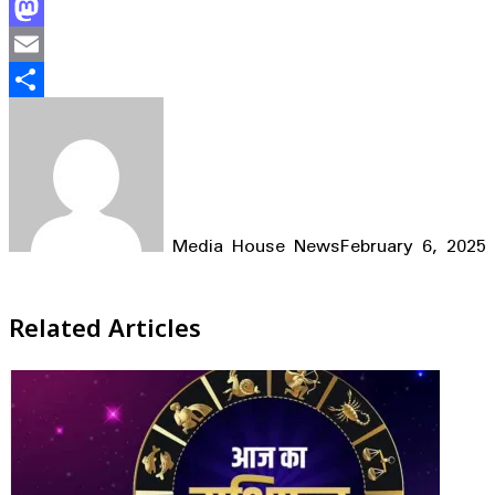
Facebook
Mastodon
Email
Share
Media House News
February 6, 2025
Facebook
X
LinkedIn
WhatsApp
Telegram
Related Articles