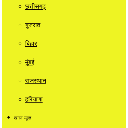
छत्तीसगढ़
गुजरात
बिहार
मुंबई
राजस्थान
हरियाणा
खनन न्यूज़