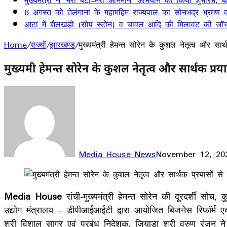
मुख्यमंत्री ने ‘मेरी बेटी–मेरा अभिमान’ अभियान का किया शुभारंभ
8 अगस्त को तेलंगाना के महामहिम राज्यपाल का सोनभद्र भ्रमण का
आटा में शैलखड़ी (राोप स्टोन) व चावल आदि की मिलावट की जॉच
Home
/
राज्यों
/
झारखण्ड
/
मुख्यमंत्री हेमन्त सोरेन के कुशल नेतृत्व और 
मुख्यमंत्री हेमन्त सोरेन के कुशल नेतृत्व और सार्थक 
Media House News
November 12, 20
Facebook
X
LinkedIn
WhatsApp
Telegram
Media House
रांची-मुख्यमंत्री हेमन्त सोरेन की दूरदर्शी सोच
उद्योग मंत्रालय – डीपीआईआईटी द्वारा आयोजित बिजनेस रिफॉर्म 
श्री विशाल सागर एवं प्रबंध निदेशक, जियाडा श्री वरुण रंजन ने य