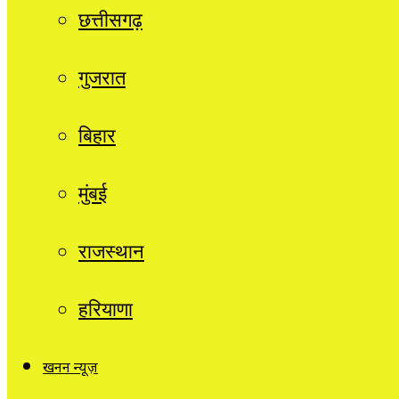
छत्तीसगढ़
गुजरात
बिहार
मुंबई
राजस्थान
हरियाणा
खनन न्यूज़