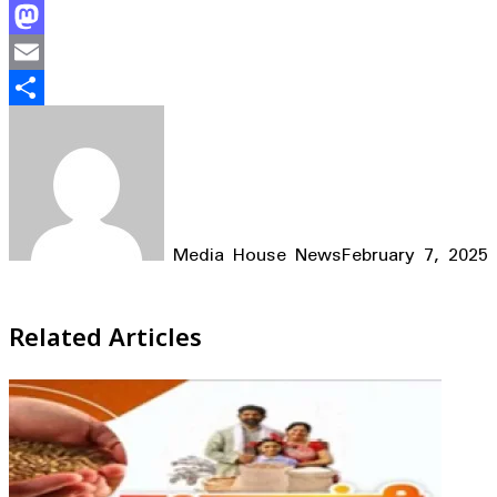
Facebook
Mastodon
Email
Share
Media House News
February 7, 2025
Facebook
X
LinkedIn
WhatsApp
Telegram
Related Articles