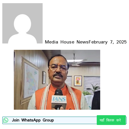
Media House News
February 7, 2025
Facebook
X
LinkedIn
WhatsApp
Telegram
Join WhatsApp Group
यहाँ क्लिक करे