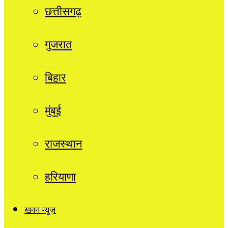
छत्तीसगढ़
गुजरात
बिहार
मुंबई
राजस्थान
हरियाणा
खनन न्यूज़