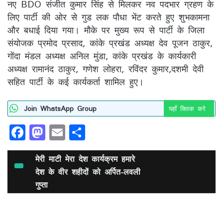
नए BDO संजीत कुमार सिंह से मिलकर नव पदभार ग्रहण के
लिए पार्टी की ओर से गुड लक पौधा भेंट करते हुए शुभकामना
और बधाई दिया गया। मौके पर मुख्य रूप से पार्टी के जिला
संयोजक प्रमोद प्रसाद, कांके प्रखंड अध्यक्ष देव पूजन ठाकुर,
गोंदा मंडल अध्यक्ष अनिल मुंडा, कांके प्रखंड के कार्यकारी
अध्यक्ष रामानंद ठाकुर, गणेश लोहरा, रविंदर कुमार,दशमी देवी
सहित पार्टी के कई कार्यकर्ता शामिल हुए।
Join WhatsApp Group
यहाँ क्लिक करे
F
M
E
S
a
a
m
h
c
st
ai
ar
मेरी माटी मेरा देश कार्यक्रम हमारे
e
देश के वीर शहीदों को अर्पित-लवली
o
l
e
गुप्ता
b
d
o
o