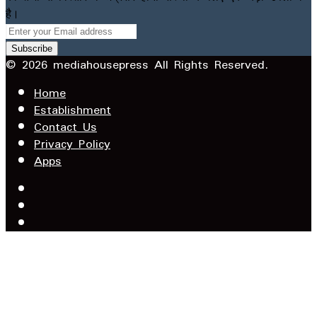
है।
Enter
your
Email
© 2026 mediahousepress All Rights Reserved.
address
Home
Establishment
Contact Us
Privacy Policy
Apps
Facebook
X
YouTube
Facebook
WhatsApp
Telegram