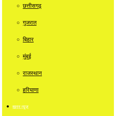
छत्तीसगढ़
गुजरात
बिहार
मुंबई
राजस्थान
हरियाणा
खनन न्यूज़