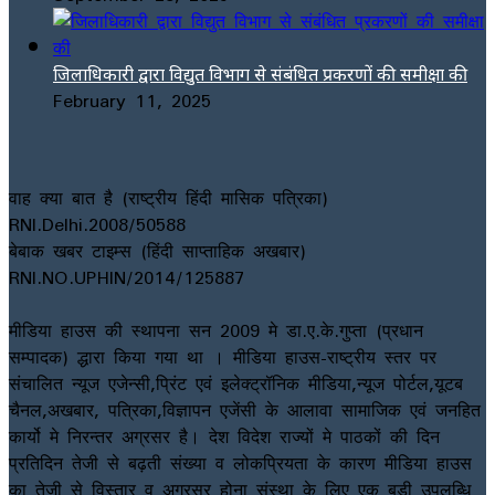
जिलाधिकारी द्वारा विद्युत विभाग से संबंधित प्रकरणों की समीक्षा की
February 11, 2025
वाह क्या बात है (राष्ट्रीय हिंदी मासिक पत्रिका)
RNI.Delhi.2008/50588
बेबाक खबर टाइम्स (हिंदी साप्ताहिक अखबार)
RNI.NO.UPHIN/2014/125887
मीडिया हाउस की स्थापना सन 2009 मे डा.ए.के.गुप्ता (प्रधान
सम्पादक) द्धारा किया गया था । मीडिया हाउस-राष्ट्रीय स्तर पर
संचालित न्यूज एजेन्सी,प्रिंट एवं इलेक्ट्रॉनिक मीडिया,न्यूज पोर्टल,यूटब
चैनल,अखबार, पत्रिका,विज्ञापन एजेंसी के आलावा सामाजिक एवं जनहित
कार्यो मे निरन्तर अग्रसर है। देश विदेश राज्यों मे पाठकों की दिन
प्रतिदिन तेजी से बढ़ती संख्या व लोकप्रियता के कारण मीडिया हाउस
का तेजी से विस्तार व अग्रसर होना संस्था के लिए एक बड़ी उपलब्धि