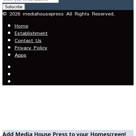
your
Email
© 2026 mediahousepress All Rights Reserved.
address
Home
Establishment
Contact Us
Privacy Policy
Apps
Facebook
X
YouTube
Facebook
WhatsApp
Telegram
Add Media House Press to your Homescreen!