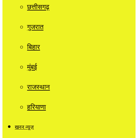
छत्तीसगढ़
गुजरात
बिहार
मुंबई
राजस्थान
हरियाणा
खनन न्यूज़