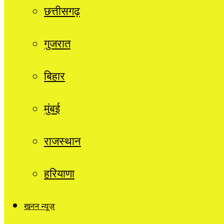
छत्तीसगढ़
गुजरात
बिहार
मुंबई
राजस्थान
हरियाणा
खनन न्यूज़