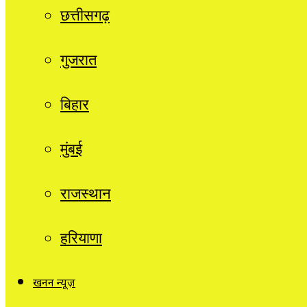
छत्तीसगढ़
गुजरात
बिहार
मुंबई
राजस्थान
हरियाणा
खनन न्यूज़