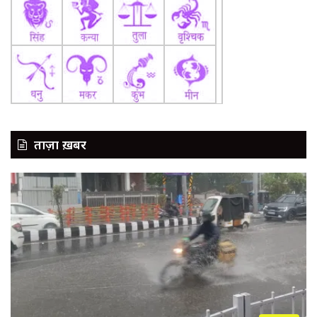
ताज़ा ख़बर