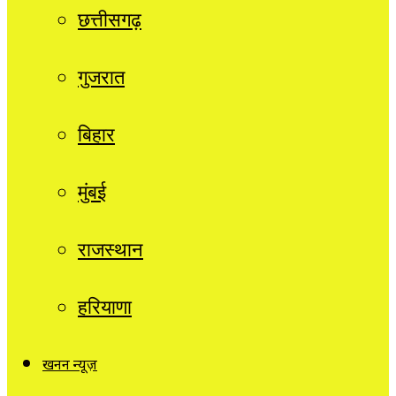
छत्तीसगढ़
गुजरात
बिहार
मुंबई
राजस्थान
हरियाणा
खनन न्यूज़