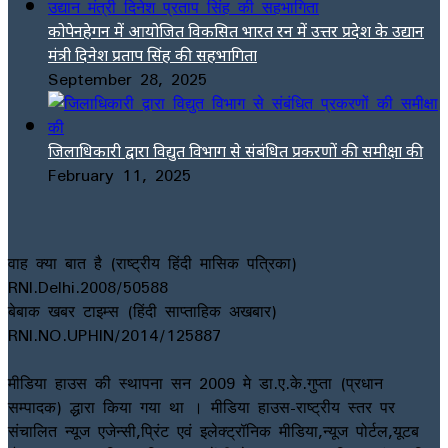
कोपेनहेगन में आयोजित विकसित भारत रन में उत्तर प्रदेश के उद्यान
मंत्री दिनेश प्रताप सिंह की सहभागिता
September 28, 2025
जिलाधिकारी द्वारा विद्युत विभाग से संबंधित प्रकरणों की समीक्षा की
February 11, 2025
वाह क्या बात है (राष्ट्रीय हिंदी मासिक पत्रिका)
RNI.Delhi.2008/50588
बेबाक खबर टाइम्स (हिंदी साप्ताहिक अखबार)
RNI.NO.UPHIN/2014/125887
मीडिया हाउस की स्थापना सन 2009 मे डा.ए.के.गुप्ता (प्रधान
सम्पादक) द्धारा किया गया था । मीडिया हाउस-राष्ट्रीय स्तर पर
संचालित न्यूज एजेन्सी,प्रिंट एवं इलेक्ट्रॉनिक मीडिया,न्यूज पोर्टल,यूटब