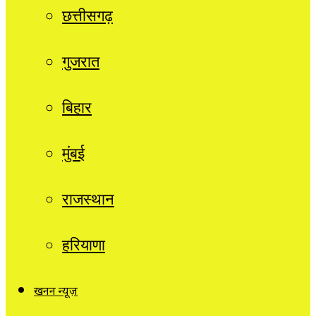
छत्तीसगढ़
गुजरात
बिहार
मुंबई
राजस्थान
हरियाणा
खनन न्यूज़