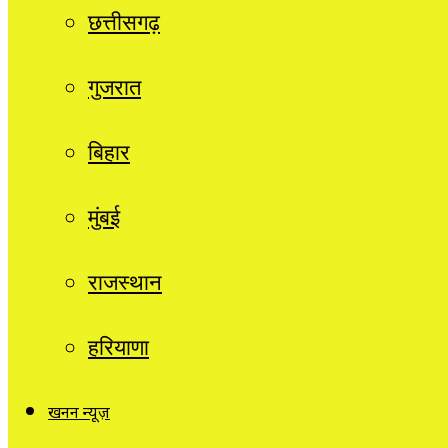
छत्तीसगढ़
गुजरात
बिहार
मुंबई
राजस्थान
हरियाणा
खनन न्यूज़