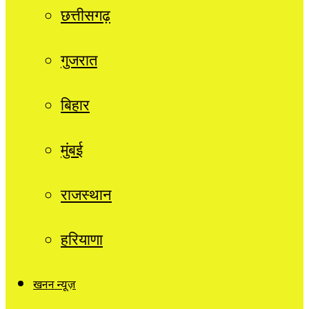
छत्तीसगढ़
गुजरात
बिहार
मुंबई
राजस्थान
हरियाणा
खनन न्यूज़