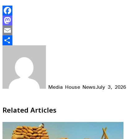
Facebook
Mastodon
Email
Share
Media House News
July 3, 2026
Facebook
X
LinkedIn
WhatsApp
Telegram
Related Articles