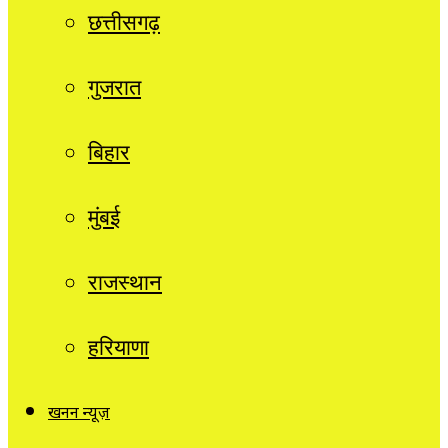
छत्तीसगढ़
गुजरात
बिहार
मुंबई
राजस्थान
हरियाणा
खनन न्यूज़