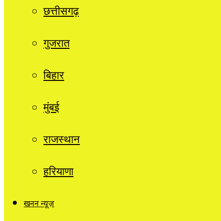
छत्तीसगढ़
गुजरात
बिहार
मुंबई
राजस्थान
हरियाणा
खनन न्यूज़