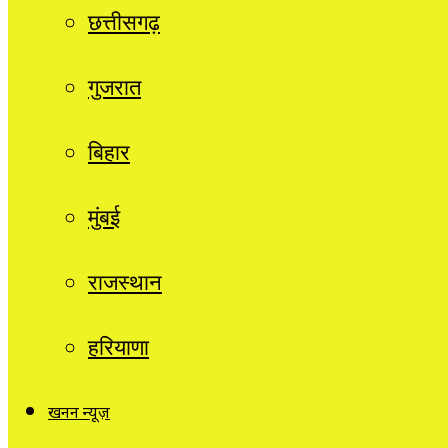
छत्तीसगढ़
गुजरात
बिहार
मुंबई
राजस्थान
हरियाणा
खनन न्यूज़