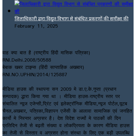
जिलाधिकारी द्वारा विद्युत विभाग से संबंधित प्रकरणों की समीक्षा की
February 11, 2025
वाह क्या बात है (राष्ट्रीय हिंदी मासिक पत्रिका)
RNI.Delhi.2008/50588
बेबाक खबर टाइम्स (हिंदी साप्ताहिक अखबार)
RNI.NO.UPHIN/2014/125887
मीडिया हाउस की स्थापना सन 2009 मे डा.ए.के.गुप्ता (प्रधान
सम्पादक) द्धारा किया गया था । मीडिया हाउस-राष्ट्रीय स्तर पर
संचालित न्यूज एजेन्सी,प्रिंट एवं इलेक्ट्रॉनिक मीडिया,न्यूज पोर्टल,यूटब
चैनल,अखबार, पत्रिका,विज्ञापन एजेंसी के आलावा सामाजिक एवं जनहित
कार्यो मे निरन्तर अग्रसर है। देश विदेश राज्यों मे पाठकों की दिन
प्रतिदिन तेजी से बढ़ती संख्या व लोकप्रियता के कारण मीडिया हाउस
का तेजी से विस्तार व अग्रसर होना संस्था के लिए एक बड़ी उपलब्धि