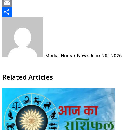
Mastodon
Email
Share
Media House News
June 29, 2026
Facebook
X
LinkedIn
WhatsApp
Telegram
Related Articles