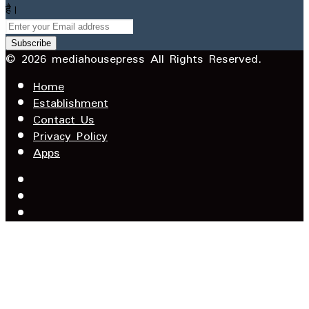
है।
Enter
your
Email
© 2026 mediahousepress All Rights Reserved.
address
Home
Establishment
Contact Us
Privacy Policy
Apps
Facebook
X
YouTube
Facebook
WhatsApp
Telegram