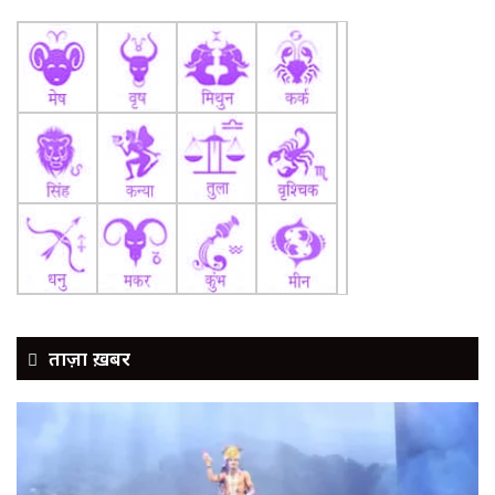
ताज़ा ख़बर