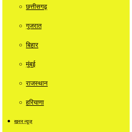
छत्तीसगढ़
गुजरात
बिहार
मुंबई
राजस्थान
हरियाणा
खनन न्यूज़