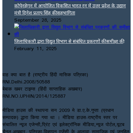
कोपेनहेगन में आयोजित विकसित भारत रन में उत्तर प्रदेश के उद्यान
मंत्री दिनेश प्रताप सिंह की सहभागिता
September 28, 2025
जिलाधिकारी द्वारा विद्युत विभाग से संबंधित प्रकरणों की समीक्षा की
February 11, 2025
वाह क्या बात है (राष्ट्रीय हिंदी मासिक पत्रिका)
RNI.Delhi.2008/50588
बेबाक खबर टाइम्स (हिंदी साप्ताहिक अखबार)
RNI.NO.UPHIN/2014/125887
मीडिया हाउस की स्थापना सन 2009 मे डा.ए.के.गुप्ता (प्रधान
सम्पादक) द्धारा किया गया था । मीडिया हाउस-राष्ट्रीय स्तर पर
संचालित न्यूज एजेन्सी,प्रिंट एवं इलेक्ट्रॉनिक मीडिया,न्यूज पोर्टल,यूटब
चैनल,अखबार, पत्रिका,विज्ञापन एजेंसी के आलावा सामाजिक एवं जनहित