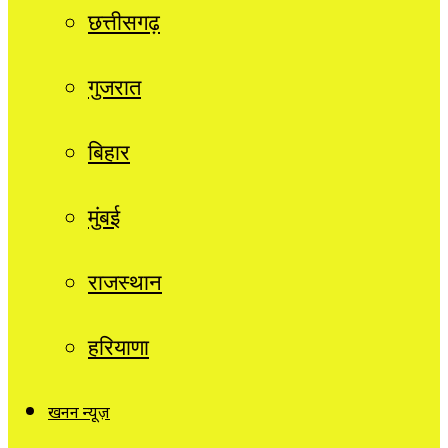
छत्तीसगढ़
गुजरात
बिहार
मुंबई
राजस्थान
हरियाणा
खनन न्यूज़