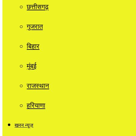
छत्तीसगढ़
गुजरात
बिहार
मुंबई
राजस्थान
हरियाणा
खनन न्यूज़