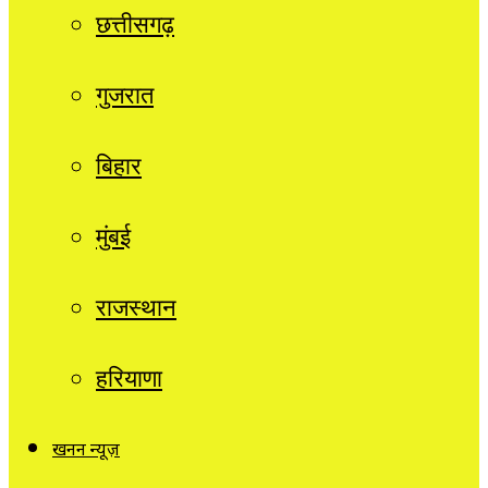
छत्तीसगढ़
गुजरात
बिहार
मुंबई
राजस्थान
हरियाणा
खनन न्यूज़